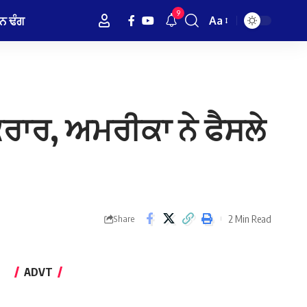
9
ਨ ਢੰਗ
Aa
Font
Resizer
ਰਾਰ, ਅਮਰੀਕਾ ਨੇ ਫੈਸਲੇ
2 Min Read
Share
ADVT