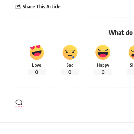
Share This Article
What do 
Love
Sad
Happy
S
0
0
0