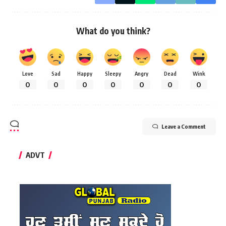
What do you think?
Love
Sad
Happy
Sleepy
Angry
Dead
Wink
0
0
0
0
0
0
0
Leave a Comment
ADVT