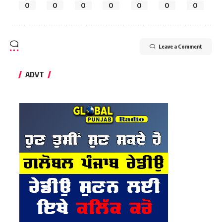
0
0
0
0
0
0
0
Leave a Comment
ADVT