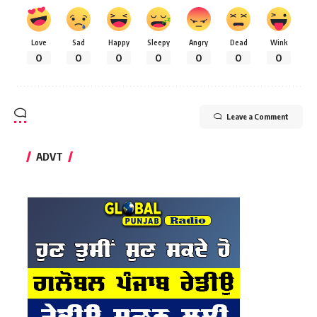
Love
Sad
Happy
Sleepy
Angry
Dead
Wink
0
0
0
0
0
0
0
Leave a Comment
ADVT