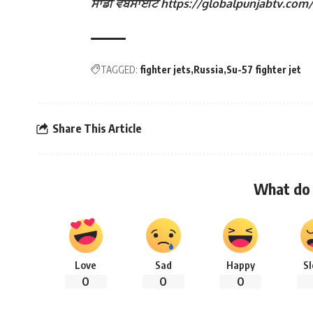
ਸਾਡੀ ਵੈੱਬਸਾਈਟ https://globalpunjabtv.com/ ‘ਤੇ ਜ
TAGGED:
fighter jets
Russia
Su-57 fighter jet
Share This Article
What do 
Love
Sad
Happy
S
0
0
0