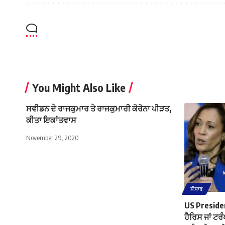
You Might Also Like
ਸਵੀਡਨ ਦੇ ਰਾਜਕੁਮਾਰ ਤੇ ਰਾਜਕੁਮਾਰੀ ਕੋਰੋਨਾ ਪੀੜਤ,
ਕੀਤਾ ਇਕਾਂਤਵਾਸ
November 29, 2020
ਸੰਸਾਰ
US Preside
ਹੈਰਿਸ ਜਾਂ ਟ