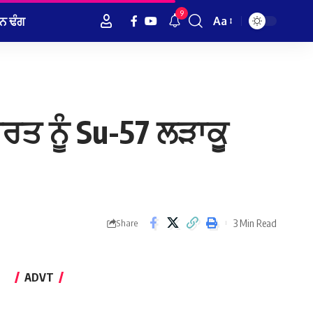
9
ਨ ਢੰਗ
Aa
Font
Resizer
 ਭਾਰਤ ਨੂੰ Su-57 ਲੜਾਕੂ
3 Min Read
Share
ADVT