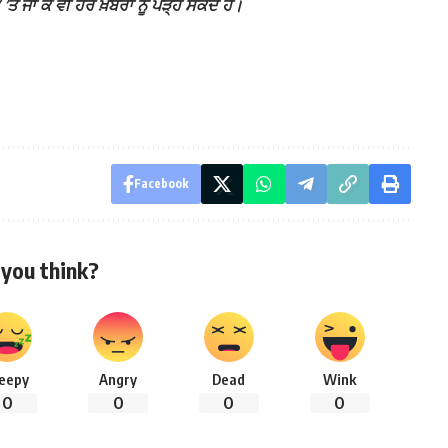
ਾ ਕੇ ਵੀ ਹੋਰ ਖ਼ਬਰਾਂ ਨੂੰ ਪੜ੍ਹ ਸਕਦੇ ਹੋ।
Facebook
you think?
leepy
Angry
Dead
Wink
0
0
0
0