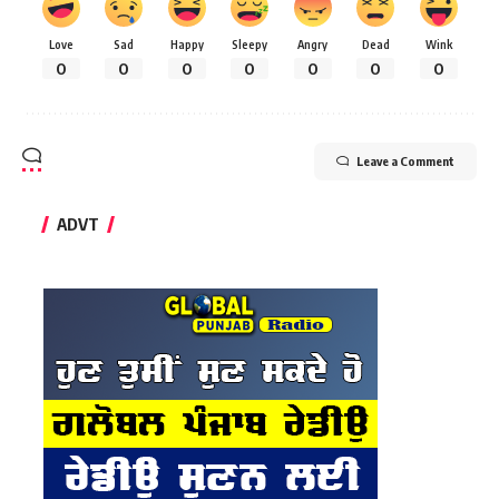
Love
Sad
Happy
Sleepy
Angry
Dead
Wink
0
0
0
0
0
0
0
Leave a Comment
ADVT