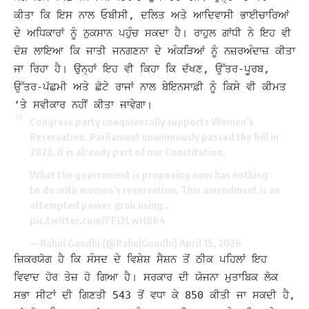
ਕੀਤਾ ਕਿ ਇਸ ਨਾਲ ਓਬੀਸੀ, ਦਲਿਤ ਅਤੇ ਆਦਿਵਾਸੀ ਭਾਈਚਾਰਿਆਂ
ਦੇ ਅਧਿਕਾਰਾਂ ਨੂੰ ਨੁਕਸਾਨ ਪਹੁੰਚ ਸਕਦਾ ਹੈ। ਰਾਹੁਲ ਗਾਂਧੀ ਨੇ ਇਹ ਵੀ
ਦੋਸ਼ ਲਾਇਆ ਕਿ ਜਾਤੀ ਜਨਗਣਨਾ ਦੇ ਅੰਕੜਿਆਂ ਨੂੰ ਨਜ਼ਰਅੰਦਾਜ਼ ਕੀਤਾ
ਜਾ ਰਿਹਾ ਹੈ।
ਉਨ੍ਹਾਂ ਇਹ ਵੀ ਕਿਹਾ ਕਿ ਦੱਖਣ, ਉੱਤਰ-ਪੂਰਬ,
ਉੱਤਰ-ਪੱਛਮੀ ਅਤੇ ਛੋਟੇ ਰਾਜਾਂ ਨਾਲ ਬੇਇਨਸਾਫ਼ੀ ਨੂੰ ਕਿਸੇ ਵੀ ਕੀਮਤ
‘ਤੇ ਸਵੀਕਾਰ ਨਹੀਂ ਕੀਤਾ ਜਾਵੇਗਾ।
Congress party unequivocally supports Women’s
Reservation. Parliament unanimously passed the bill in
2023, it is already part of our Constitution.
What the government is proposing now has nothing
to do with women’s reservation. This amendment is an
attempted power grab using…
pic.twitter.com/FFI2LwHBk4
— Rahul Gandhi (@RahulGandhi)
April 15, 2026
ਜ਼ਿਕਰਯੋਗ ਹੈ ਕਿ ਸੰਸਦ ਦੇ ਵਿਸ਼ੇਸ਼ ਸੈਸ਼ਨ ਤੋਂ ਠੀਕ ਪਹਿਲਾਂ ਇਹ
ਵਿਵਾਦ ਹੋਰ ਤੇਜ਼ ਹੋ ਗਿਆ ਹੈ। ਸਰਕਾਰ ਦੀ ਯੋਜਨਾ ਮੁਤਾਬਿਕ ਲੋਕ
ਸਭਾ ਸੀਟਾਂ ਦੀ ਗਿਣਤੀ 543 ਤੋਂ ਵਧਾ ਕੇ 850 ਕੀਤੀ ਜਾ ਸਕਦੀ ਹੈ,