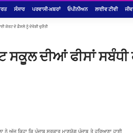
ਾਰਤ
ਸੰਸਾਰ
ਪਰਵਾਸੀ-ਖ਼ਬਰਾਂ
ਓਪੀਨੀਅਨ
ਲਾਈਵ ਟੀਵੀ
ਜੀਵ
ਕੋਰਟ ਦੇ ਫ਼ੈਸਲੇ ਨੂੰ ਦੇਵੇਗੀ ਚੁਣੌਤੀ
ਸਕੂਲ ਦੀਆਂ ਫੀਸਾਂ ਸਬੰਧੀ ਹਾ
ੰਗਲਾ ਨੇ ਅੱਜ ਕਿਹਾ ਕਿ ਪੰਜਾਬ ਸਰਕਾਰ ਮਾਣਯੋਗ ਪੰਜਾਬ ਤੇ ਹਰਿਆਣਾ ਹਾਈ