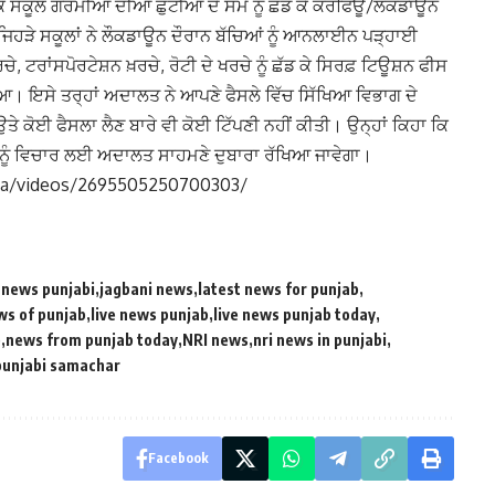
ਿ ਸਕੂਲ ਗਰਮੀਆਂ ਦੀਆਂ ਛੁੱਟੀਆਂ ਦੇ ਸਮੇਂ ਨੂੰ ਛੱਡ ਕੇ ਕਰਫਿਊ/ਲੌਕਡਾਊਨ
 ਜਿਹੜੇ ਸਕੂਲਾਂ ਨੇ ਲੌਕਡਾਊਨ ਦੌਰਾਨ ਬੱਚਿਆਂ ਨੂੰ ਆਨਲਾਈਨ ਪੜ੍ਹਾਈ
, ਟਰਾਂਸਪੋਰਟੇਸ਼ਨ ਖ਼ਰਚੇ, ਰੋਟੀ ਦੇ ਖਰਚੇ ਨੂੰ ਛੱਡ ਕੇ ਸਿਰਫ਼ ਟਿਊਸ਼ਨ ਫੀਸ
ਮੰਨਿਆ। ਇਸੇ ਤਰ੍ਹਾਂ ਅਦਾਲਤ ਨੇ ਆਪਣੇ ਫੈਸਲੇ ਵਿੱਚ ਸਿੱਖਿਆ ਵਿਭਾਗ ਦੇ
ਤੇ ਕੋਈ ਫੈਸਲਾ ਲੈਣ ਬਾਰੇ ਵੀ ਕੋਈ ਟਿੱਪਣੀ ਨਹੀਂ ਕੀਤੀ। ਉਨ੍ਹਾਂ ਕਿਹਾ ਕਿ
ਂ ਨੂੰ ਵਿਚਾਰ ਲਈ ਅਦਾਲਤ ਸਾਹਮਣੇ ਦੁਬਾਰਾ ਰੱਖਿਆ ਜਾਵੇਗਾ।
ia/videos/2695505250700303/
 news punjabi
jagbani news
latest news for punjab
ws of punjab
live news punjab
live news punjab today
b
news from punjab today
NRI news
nri news in punjabi
punjabi samachar
Facebook