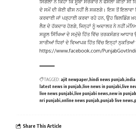
ਸਿੰਗਲਾ ਨੇ ਕਿਹਾ ਕਿ ਸੂਬਾ ਸਰਕਾਰ ਨੇ ਫੈਸਲਾ ਕੀਤਾ ਸੀ ਕ
ਦੇ ਸਮੇਂ ਦੀ ਕੋਈ ਫੀਸ ਨਹੀਂ ਲੈ ਸਕਣਗੇ। ਇਸ ਤੋਂ ਇਲਾਵਾ
ਕਰਵਾਈ ਜਾਂ ਪੜ੍ਹਾਈ ਕਰਵਾ ਰਹੇ ਹਨ, ਉਹ ਬਿਲਡਿੰਗ ਖ਼ਰਚੇ
ਲੈਣ ਦੇ ਹੱਕਦਾਰ ਹੋਣਗੇ, ਜਿਨ੍ਹਾਂ ਨੂੰ ਅਦਾਲਤ ਨੇ ਨਹੀਂ 
ਸਕੂਲ ਸਿੱਖਿਆ ਦੇ ਸਮੁੱਚੇ ਹਿੱਤ ਵਿੱਚ ਤਰਕਸੰਗਤ ਆਧਾਰ ਉ
ਸਾਰੀਆਂ ਧਿਰਾਂ ਦੇ ਵਿਆਪਕ ਹਿੱਤ ਵਿੱਚ ਇਨ੍ਹਾਂ ਨੁਕਤਿਆ
https://www.facebook.com/PunjabGovtInd
TAGGED:
ajit newpaper
hindi news punjab
india
latest news in punjab
live news in punjabi
live ne
live news punjabi
live punjabi news
new in punja
nri punjabi
online news punjab
punjab live news
Share This Article