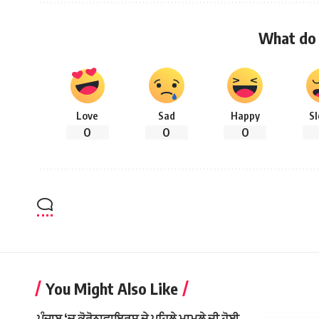
What do 
Love
Sad
Happy
S
0
0
0
You Might Also Like
ਪੰਜਾਬ ‘ਚ ਕੋਰੋਨਾਵਾਇਰਸ ਦੇ ਪਹਿਲੇ ਮਾਮਲੇ ਦੀ ਹੋਈ