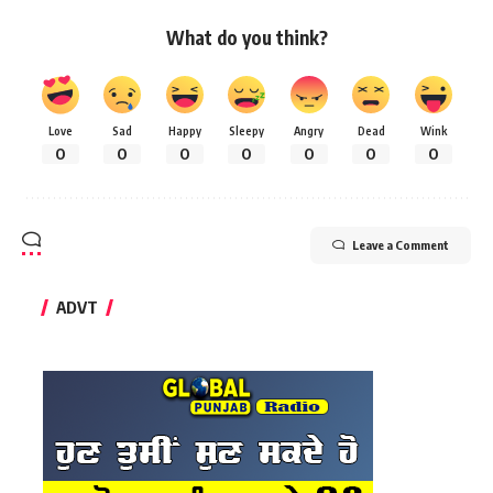
What do you think?
Love
Sad
Happy
Sleepy
Angry
Dead
Wink
0
0
0
0
0
0
0
Leave a Comment
ADVT