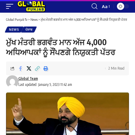
Aa
Font
Resizer
Global Punjab Tv
>
News
>
ਮੁੱਖ ਮੰਤਰੀ ਭਗਵੰਤ ਮਾਨ ਅੱਜ 4,000 ਅਧਿਆਪਕਾਂ ਨੂੰ ਸੌਂਪਣਗੇ ਨਿਯੁਕਤੀ ਪੱਤਰ
NEWS
ਪੰਜਾਬ
ਮੁੱਖ ਮੰਤਰੀ ਭਗਵੰਤ ਮਾਨ ਅੱਜ 4,000
ਅਧਿਆਪਕਾਂ ਨੂੰ ਸੌਂਪਣਗੇ ਨਿਯੁਕਤੀ ਪੱਤਰ
2 Min Read
Global Team
Last updated: January 5, 2023 11:42 am