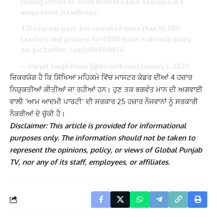
Joining letters to 4000 Master Cadre Teachers in a
mega event in Ludhiana.
Till now our govt. has recruited more than 10,000
teachers and process for 6000 more is already going
on.
pic.twitter.com/pPn9fsNJ34
— Harjot Singh Bains (@harjotbains)
January 5, 2023
ਜ਼ਿਕਰਯੋਗ ਹੈ ਕਿ ਸਿੱਖਿਆ ਮਹਿਕਮੇ ਵਿੱਚ ਮਾਸਟਰ ਕੇਡਰ ਦੀਆਂ 4 ਹਜ਼ਾਰ
ਨਿਯੁਕਤੀਆਂ ਕੀਤੀਆਂ ਜਾ ਰਹੀਆਂ ਹਨ। ਹੁਣ ਤਕ ਭਗਵੰਤ ਮਾਨ ਦੀ ਅਗਵਾਈ
ਵਾਲੀ ‘ਆਮ ਆਦਮੀ ਪਾਰਟੀ’ ਦੀ ਸਰਕਾਰ 25 ਹਜ਼ਾਰ ਨੌਜਵਾਨਾਂ ਨੂੰ ਸਰਕਾਰੀ
ਨੌਕਰੀਆਂ ਦੇ ਚੁੱਕੀ ਹੈ।
Disclaimer: This article is provided for informational
purposes only. The information should not be taken to
represent the opinions, policy, or views of Global Punjab
TV, nor any of its staff, employees, or affiliates.