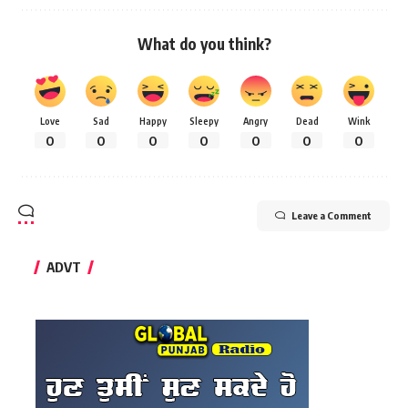
What do you think?
Love
Sad
Happy
Sleepy
Angry
Dead
Wink
0
0
0
0
0
0
0
Leave a Comment
ADVT