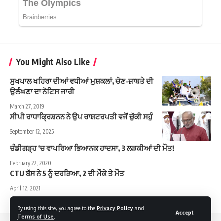
You Might Also Like
ਸੁਖਪਾਲ ਖਹਿਰਾ ਦੀਆਂ ਵਧੀਆਂ ​​​​​​​ਮੁਸ਼ਕਲਾਂ, ਚੋਣ-ਜ਼ਾਬਤੇ ਦੀ
ਉਲੰਘਣਾ ਦਾ ਨੋਟਿਸ ਜਾਰੀ
March 27, 2019
ਸੀਪੀ ਰਾਧਾਕ੍ਰਿਸ਼ਨਨ ਨੇ ਉਪ ਰਾਸ਼ਟਰਪਤੀ ਵਜੋਂ ਚੁੱਕੀ ਸਹੁੰ
September 12, 2025
ਚੰਡੀਗੜ੍ਹ ‘ਚ ਵਾਪਰਿਆ ਭਿਆਨਕ ਹਾਦਸਾ, 3 ਲੜਕੀਆਂ ਦੀ ਮੌਤ!
February 22, 2020
CTU ਬੱਸ ਨੇ 5 ਨੂੰ ਦਰੜਿਆ, 2 ਦੀ ਮੌਕੇ ਤੇ ਮੌਤ
April 12, 2021
By using this site, you agree to the
Privacy Policy
and
Accept
Terms of Use
.