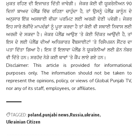
ਮੁਕਤ ਰਹਿਣ ਦੀ ਇਜਾਜ਼ਤ ਦਿੱਤੀ ਜਾਵੇਗੀ। ਜੇਕਰ ਕੋਈ ਵੀ ਯੂਕਰੇਨੀਅਨ 90
ਦਿਨਾਂ ਬਾਅਦ ਪੋਲੈਂਡ ਵਿੱਚ ਰਹਿਣਾ ਚਾਹੁੰਦਾ ਹੈ, ਤਾਂ ਉਸਨੂੰ ਪੋਲੈਂਡ ਕਾਨੂੰਨ ਦੇ
ਅਨੁਸਾਰ ਇੱਕ ਅਸਥਾਈ ਵੀਜ਼ਾ ਪਰਮਿਟ ਲਈ ਅਰਜ਼ੀ ਦੇਣੀ ਪਵੇਗੀ। ਜੇਕਰ
ਇਹ ਸਾਰੇ ਲੋੜੀਂਦੇ ਮਾਪਦੰਡਾਂ ਨੂੰ ਪੂਰਾ ਕਰਦਾ ਹੈ ਤਾਂ ਕੋਈ ਵੀ ਸਥਾਈ ਨਿਵਾਸ ਲਈ
ਅਰਜ਼ੀ ਦੇ ਸਕਦਾ ਹੈ। ਜੇਕਰ ਪੋਲੈਂਡ ਆਉਣ ‘ਤੇ ਕੋਈ ਦਿੱਕਤ ਆਉਂਦੀ ਹੈ, ਤਾਂ
ਇਸ ਦੇ ਲਈ ਪੋਲੈਂਡ ਦੀਆਂ ਅਧਿਕਾਰਤ ਵੈੱਬਸਾਈਟਾਂ ‘ਤੇ ਰਿਸੈਪਸ਼ਨ ਸੈਂਟਰ ਦਾ
ਪਤਾ ਦਿੱਤਾ ਗਿਆ ਹੈ। ਇਸ ਤੋਂ ਇਲਾਵਾ ਪੋਲੈਂਡ ਨੇ ਯੂਕਰੇਨੀਆਂ ਲਈ ਫ਼ੋਨ ਨੰਬਰ
ਵੀ ਦਿੱਤੇ ਹਨ। ਸਰਹੱਦ ਨੇੜੇ ਕਈ ਥਾਵਾਂ ’ਤੇ ਕੈਂਪ ਲਾਏ ਗਏ ਹਨ।
Disclaimer: This article is provided for informational
purposes only. The information should not be taken to
represent the opinions, policy, or views of Global Punjab TV,
nor any of its staff, employees, or affiliates.
TAGGED:
poland
punjabi news
Russia
ukraine
Ukrainian Citizen