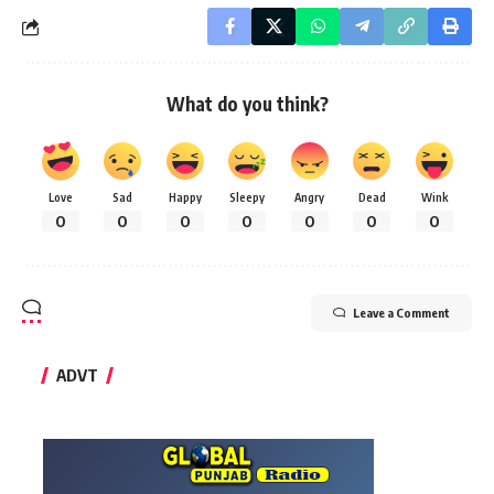
What do you think?
Love
Sad
Happy
Sleepy
Angry
Dead
Wink
0
0
0
0
0
0
0
Leave a Comment
ADVT