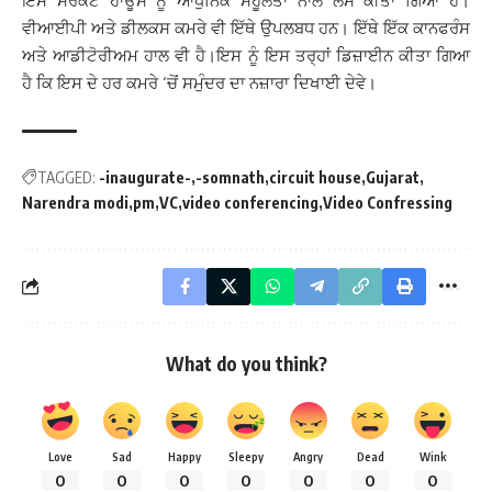
ਇਸ ਸਰਕਟ ਹਾਊਸ ਨੂੰ ਆਧੁਨਿਕ ਸਹੂਲਤਾਂ ਨਾਲ ਲੈਸ ਕੀਤਾ ਗਿਆ ਹੈ।
ਵੀਆਈਪੀ ਅਤੇ ਡੀਲਕਸ ਕਮਰੇ ਵੀ ਇੱਥੇ ਉਪਲਬਧ ਹਨ।
ਇੱਥੇ ਇੱਕ ਕਾਨਫਰੰਸ
ਅਤੇ ਆਡੀਟੋਰੀਅਮ ਹਾਲ ਵੀ ਹੈ।ਇਸ ਨੂੰ ਇਸ ਤਰ੍ਹਾਂ ਡਿਜ਼ਾਈਨ ਕੀਤਾ ਗਿਆ
ਹੈ ਕਿ ਇਸ ਦੇ ਹਰ ਕਮਰੇ ‘ਚੋਂ ਸਮੁੰਦਰ ਦਾ ਨਜ਼ਾਰਾ ਦਿਖਾਈ ਦੇਵੇ।
TAGGED:
-inaugurate-
-somnath
circuit house
Gujarat
Narendra modi
pm
VC
video conferencing
Video Confressing
What do you think?
Love
Sad
Happy
Sleepy
Angry
Dead
Wink
0
0
0
0
0
0
0