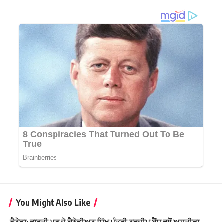
You Might Also Like
ਕੈਨੇਡਾ: ਭਾਰਤੀ ਮੂਲ ਦੇ ਕੈਨੇਡੀਅਨ ਸਿੱਖ ਮੰਤਰੀ ਨਵਦੀਪ ਬੈਂਸ ਵਲੋਂ ਅਸਤੀਫਾ