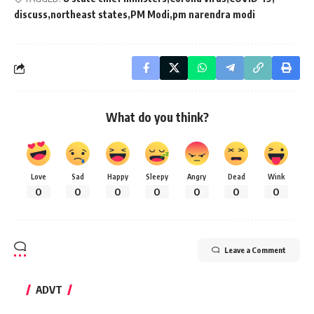
discuss
northeast states
PM Modi
pm narendra modi
What do you think?
Love
Sad
Happy
Sleepy
Angry
Dead
Wink
0
0
0
0
0
0
0
Leave a Comment
ADVT