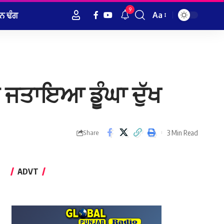
9
ਨ ਢੰਗ
Aa
Font
Resizer
ੇ ਜਤਾਇਆ ਡੂੰਘਾ ਦੁੱਖ
3 Min Read
Share
ADVT