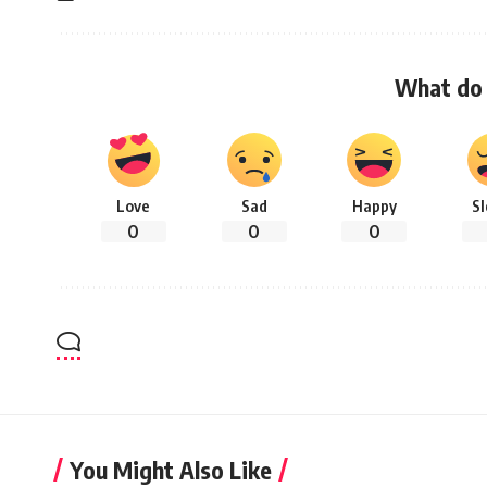
What do 
Love
Sad
Happy
S
0
0
0
You Might Also Like