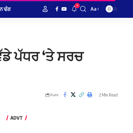
9
ਨ ਢੰਗ
Aa
Font
Resizer
ੱਡੇ ਪੱਧਰ ‘ਤੇ ਸਰਚ
2 Min Read
Share
ADVT