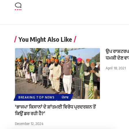
You Might Also Like
ਉਪ ਰਾਸ਼ਟਰਪਤੀ
ਧਮਕੀ ਦੇਣ ਵ
April 18, 2021
BREAKING TOP NEWS
ਪੰਜਾਬ
‘ਭਾਜਪਾ ਕਿਸਾਨਾਂ ਦੇ ਸ਼ਾਂਤਮਈ ਵਿਰੋਧ ਪ੍ਰਦਰਸ਼ਨ ਤੋਂ
ਕਿਉਂ ਡਰ ਰਹੀ ਹੈ?’
December 12, 2024