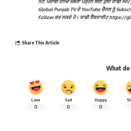
ਨੋਟ: ਪੰਜਾਬੀ ਦੀਆਂ ਖ਼ਬਰਾਂ ਪੜ੍ਹਨ ਲਈ ਤੁਸੀਂ ਸਾਡੀ ਐਪ ਨੂ
Global Punjab TV ਦੇ YouTube ਚੈਨਲ ਨੂੰ Subscribe 
Follow ਕਰ ਸਕਦੇ ਹੋ। ਸਾਡੀ ਵੈੱਬਸਾਈਟ https://globa
Share This Article
What do 
Love
Sad
Happy
S
0
0
0