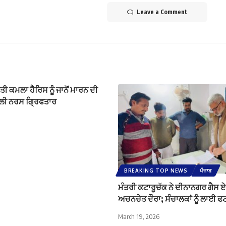
Leave a Comment
 ਕਮਲਾ ਹੈਰਿਸ ਨੂੰ ਜਾਨੋਂ ਮਾਰਨ ਦੀ
ਾਲੀ ਨਰਸ ਗ੍ਰਿਫਤਾਰ
BREAKING TOP NEWS
ਪੰਜਾਬ
ਮੰਤਰੀ ਕਟਾਰੂਚੱਕ ਨੇ ਦੀਨਾਨਗਰ ਗੈਸ ਏ
ਅਚਨਚੇਤ ਦੌਰਾ; ਸੰਚਾਲਕਾਂ ਨੂੰ ਲਾਈ 
March 19, 2026