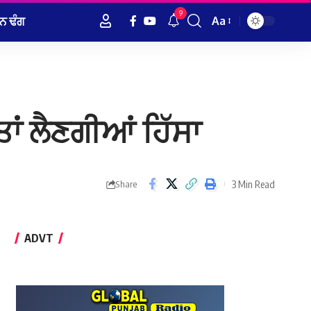
9
ਨ ਢੰਗ
Aa
Font
Resizer
ਂ ਲੈਣਗੀਆਂ ਹਿੱਸਾ
3 Min Read
Share
ADVT