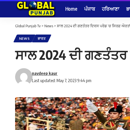
Home
ਪੰਜਾਬ
ਹਰਿਆਣਾ
ਭ
Global Punjab Tv
>
News
>
ਸਾਲ 2024 ਦੀ ਗਣਤੰਤਰ ਦਿਵਸ ਪਰੇਡ ‘ਚ ਸਿਰਫ਼ ਔਰਤਾਂ
NEWS
ਭਾਰਤ
ਸਾਲ 2024 ਦੀ ਗਣਤੰਤਰ 
navdeep kaur
Last updated: May 7, 2023 9:44 pm