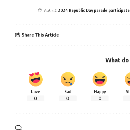
TAGGED:
2024 Republic Day parade
participate
Share This Article
What do 
Love
Sad
Happy
S
0
0
0