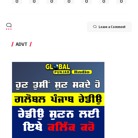
0
0
0
0
0
0
0
Leave a Comment
ADVT