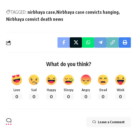
TAGGED:
nirbhaya case
Nirbhaya case convicts hanging
Nirbhaya convict death news
What do you think?
Love
Sad
Happy
Sleepy
Angry
Dead
Wink
0
0
0
0
0
0
0
Leave a Comment