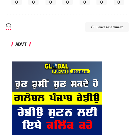
0
0
0
0
0
0
0
Leave a Comment
ADVT