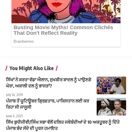
You Might Also Like
ਸਿੱਖਾਂ ਨੇ ਕਰਤਾ ਵੱਡਾ ਐਲਾਨ, ਸੁਖਬੀਰ ਬਾਦਲ ਨੂੰ ਪਾਉਣਗੇ
ਘੇਰਾ, ਅਕਾਲੀ ਦਲ ਨੂੰ ਭਾਜੜਾਂ?
July 14, 2019
ਪੰਜਾਬ ਤੋਂ ਯੂਟਿਊਬਰ ਗ੍ਰਿਫ਼ਤਾਰ, ਪਾਕਿਸਤਾਨ ਲਈ ਕਰ
ਰਿਹਾ ਸੀ ਜਾਸੂਸੀ
June 4, 2025
ਸਿੱਖ ਬੁਧੀਜੀਵੀ/ਸਿੰਘ ਸਭਾ ਵੱਲੋਂ ਦਲਿਤ ਜਥੇਬੰਦੀਆਂ ਦੇ 10 ਅਕਤੂਬਰ ਨੂੰ ਦਿੱਤੇ
ਪੰਜਾਬ ਬੰਦ ਸੱਦੇ ਦੀ ਪੂਰਨ ਹਮਾਇਤ