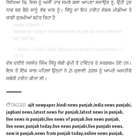
ਲਿਖਿਆ ਕਿ, ਜਿਸ ਨੂੰ ਅਸੀਂ ਹਾਰ ਸਮਝੇ ਗਲਾ ਆਪਣਾ ਸਜਾਉਣ ਨੂੰ, ਉਹੀ ਹੁਣ
ਨਾਗ ਬਣ ਬੈਠੇ ਸਾਨੂੰ ਵੱਢ ਖਾਣ ਨੂੰ। ਸਿੱਧੂ ਦਾ ਇਹ ਟਵੀਟ ਸੋਸ਼ਲ ਮੀਡੀਆ ਤੇ
ਕਾਫੀ ਸੁਰਖੀਆਂ ਬਟੋਰ ਰਿਹਾ ਹੈ
आवाज़-ए-किसान :-
जिन्हें हम हार समझे थे गला अपना सजाने को, वही अब नाग बन बैठे हमारे
काट खाने को।
— Navjot Singh Sidhu (@sherryontopp)
September 22,
2020
ਦੱਸ ਦਈਏ ਨਵਜੋਤ ਸਿੰਘ ਸਿੱਧੂ ਲੰਬੀ ਚੁੱਪੀ ਤੋਂ ਟਵਿੱਟਰ ਤੇ ਸਰਗਰਮ ਹੋਏ ਹਨ।
ਇਸ ਤੋਂ ਇੱਕ ਸਾਲ ਪਹਿਲਾਂ ਉਨ੍ਹਾਂ ਨੇ 21 ਜੁਲਾਈ 2019 ਨੂੰ ਆਪਣੇ ਅਸਤੀਫੇ
ਸਬੰਧੀ ਟਵੀਟ ਕੀਤਾ ਸੀ।
TAGGED:
ajit newpaper
hindi news punjab
india news punjabi
jagbani news
latest news for punjab
latest news in punjab
live news in punjabi
live news of punjab
live news punjab
live news punjab today
live news punjabi
live punjabi news
new in punjab
news from punjab today
online news punjab