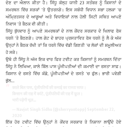
ਦੇਣ ਦਾ ਐਲਾਨ ਕੀਤਾ ਹੈ। ਸਿੱਧੂ ਕੱਲ੍ਹ ਯਾਨੀ 23 ਸਤੰਬਰ ਨੂੰ ਕਿਸਾਨਾਂ ਦੇ
ਸਮਰਥਨ ਵਿੱਚ ਸੜਕਾਂ ‘ਤੇ ਉਤਰਨਗੇ। ਇਸ ਸਬੰਧੀ ਵਿਧਾਨ ਸਭਾ ਹਲਕਾ ‘ਚ
ਅੰਮ੍ਰਿਤਸਰ ਦੇ ਆਗੂਆਂ ਅਤੇ ਵਿਧਾਇਕਾਂ ਨਾਲ ਹੋਲੀ ਸਿਟੀ ਸਥਿਤ ਆਪਣੇ
ਨਿਵਾਸ ‘ਤੇ ਬੈਠਕ ਵੀ ਕੀਤੀ।
ਸਿੱਧੂ ਬੁੱਧਵਾਰ ਨੂੰ ਆਪਣੇ ਸਮਰਥਕਾਂ ਦੇ ਨਾਲ ਕੇਂਦਰ ਸਰਕਾਰ ਦੇ ਖਿਲਾਫ ਰੋਸ
ਧਰਨੇ ‘ਤੇ ਬੈਠਣਗੇ। ਹਾਲ ਗੇਟ ਦੇ ਬਾਹਰ ਪ੍ਰਸਤਾਵਿਤ ਰੋਸ ਧਰਨੇ ਨੂੰ ਲੈ ਕੇ ਅੱਜ
ਉਨ੍ਹਾਂ ਨੇ ਬੈਠਕ ਰੱਖੀ ਤਾਂ ਕਿ ਧਰਨੇ ਵਿੱਚ ਵੱਡੀ ਗਿਣਤੀ ‘ਚ ਲੋਕਾਂ ਦੀ ਸ਼ਮੂਲੀਅਤ
ਹੋ ਸਕੇ।
ਉਥੇ ਹੀ ਸਿੱਧੂ ਨੇ ਅੱਜ ਇਕ ਵਾਰ ਫਿਰ ਟਵੀਟ ਕਰ ਕਿਸਾਨਾਂ ਨੂੰ ਸਮਰਥਨ ਦਿੱਤਾ
ਸਿੱਧੂ ਨੇ ਲਿਖਿਆ, ਕਾਲੇ ਬਿੱਲ ਪਾਸ ਪੂੰਜੀਪਤੀਆਂ ਦੀ ਕਮਾਈ ਦਾ ਰਸਤਾ ਸਾਫ਼।
ਕਿਸਾਨ ਦੇ ਰਸਤੇ ਵਿੱਚ ਕੰਡੇ, ਪੂੰਜੀਪਤੀਆਂ ਦੇ ਰਸਤੇ ‘ਚ ਫੁੱਲ। ਭਾਰੀ ਪਵੇਗੀ
ਭੁੱਲ…
काले बिल पास, पूंजीपतियों की कमाई का रास्ता साफ।
किसान की राह में कांटे, पूंजीपतियों की राह में फ़ूल।
भारी पड़ेगी भूल…
— Navjot Singh Sidhu (@sherryontopp)
September 22,
2020
ਇੱਕ ਹੋਰ ਟਵੀਟ ਵਿੱਚ ਉਨ੍ਹਾਂ ਨੇ ਕੇਂਦਰ ਸਰਕਾਰ ਤੇ ਨਿਸ਼ਾਨਾ ਲਾਉਂਦੇ ਹੋਏ