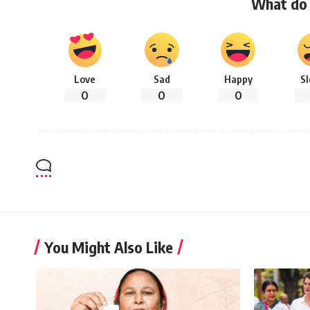
What do 
Love
Sad
Happy
S
0
0
0
You Might Also Like