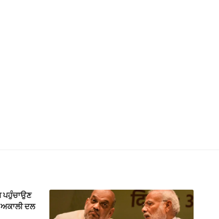
ਸ ਪਹੁੰਚਾਉਣ
 : ਅਕਾਲੀ ਦਲ