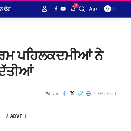
9
ਨ ਢੰਗ
Aa
Font
Resizer
ਸਰਗਰਮ ਪਹਿਲਕਦਮੀਆਂ ਨੇ
ਦਿੱਤੀਆਂ
3 Min Read
Share
ADVT