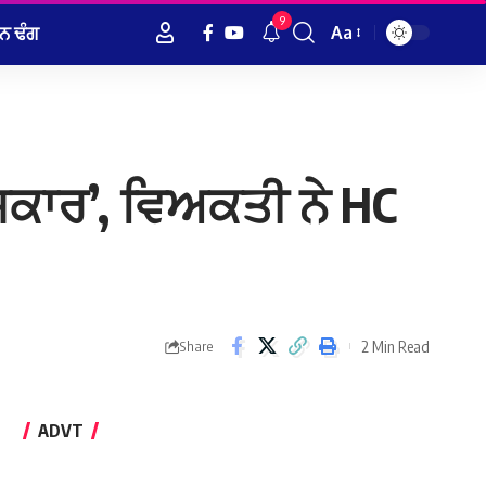
9
ਨ ਢੰਗ
Aa
Font
Resizer
ਸਸਕਾਰ’, ਵਿਅਕਤੀ ਨੇ HC
2 Min Read
Share
ADVT