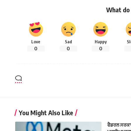
What do 
Love
Sad
Happy
S
0
0
0
You Might Also Like
ਫੈਡਰਲ ਸਰਕਾਰ