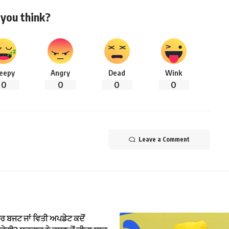
you think?
leepy
Angry
Dead
Wink
0
0
0
0
Leave a Comment
 ਬਜਟ ਜਾਂ ਵਿਤੀ ਅਪਡੇਟ ਕਦੋਂ