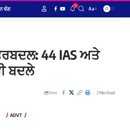
9
ਨ ਢੰਗ
Aa
Font
Resizer
 ਫੇਰਬਦਲ: 44 IAS ਅਤੇ
ਵੀ ਬਦਲੇ
2 Min Read
Share
ADVT