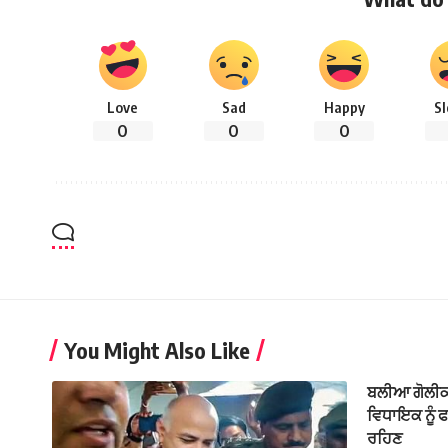
Love
Sad
Happy
S
0
0
0
You Might Also Like
ਬਲੀਆ ਗੋਲੀਕਾਂ
ਵਿਧਾਇਕ ਨੂੰ ਫਟ
ਰਹਿਣ