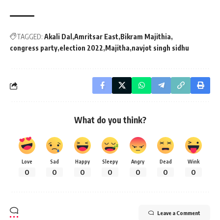
TAGGED:
Akali Dal
Amritsar East
Bikram Majithia
congress party
election 2022
Majitha
navjot singh sidhu
What do you think?
Love
Sad
Happy
Sleepy
Angry
Dead
Wink
0
0
0
0
0
0
0
Leave a Comment