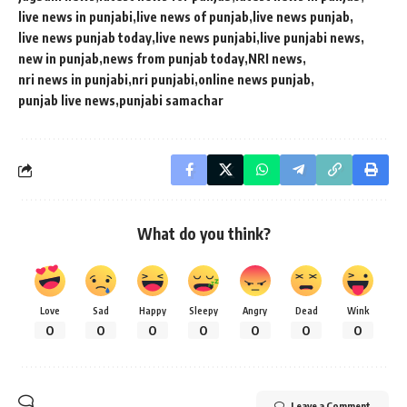
live news in punjabi
live news of punjab
live news punjab
live news punjab today
live news punjabi
live punjabi news
new in punjab
news from punjab today
NRI news
nri news in punjabi
nri punjabi
online news punjab
punjab live news
punjabi samachar
What do you think?
Love
Sad
Happy
Sleepy
Angry
Dead
Wink
0
0
0
0
0
0
0
Leave a Comment