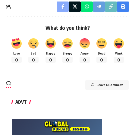
What do you think?
Love
Sad
Happy
Sleepy
Angry
Dead
Wink
0
0
0
0
0
0
0
Leave a Comment
ADVT