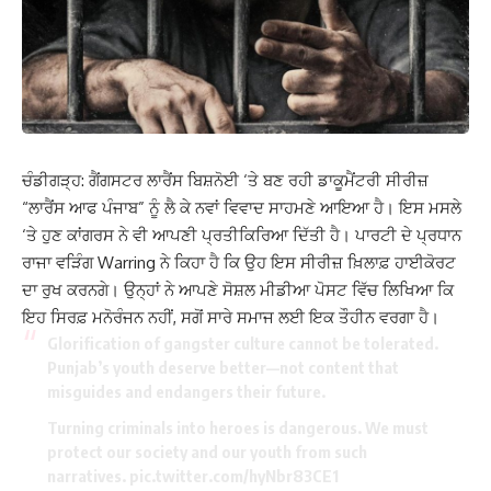
ਚੰਡੀਗੜ੍ਹ: ਗੈਂਗਸਟਰ ਲਾਰੈਂਸ ਬਿਸ਼ਨੋਈ ‘ਤੇ ਬਣ ਰਹੀ ਡਾਕੂਮੈਂਟਰੀ ਸੀਰੀਜ਼
“ਲਾਰੈਂਸ ਆਫ ਪੰਜਾਬ” ਨੂੰ ਲੈ ਕੇ ਨਵਾਂ ਵਿਵਾਦ ਸਾਹਮਣੇ ਆਇਆ ਹੈ। ਇਸ ਮਸਲੇ
‘ਤੇ ਹੁਣ ਕਾਂਗਰਸ ਨੇ ਵੀ ਆਪਣੀ ਪ੍ਰਤੀਕਿਰਿਆ ਦਿੱਤੀ ਹੈ। ਪਾਰਟੀ ਦੇ ਪ੍ਰਧਾਨ
ਰਾਜਾ ਵੜਿੰਗ Warring ਨੇ ਕਿਹਾ ਹੈ ਕਿ ਉਹ ਇਸ ਸੀਰੀਜ਼ ਖ਼ਿਲਾਫ਼ ਹਾਈਕੋਰਟ
ਦਾ ਰੁਖ ਕਰਨਗੇ। ਉਨ੍ਹਾਂ ਨੇ ਆਪਣੇ ਸੋਸ਼ਲ ਮੀਡੀਆ ਪੋਸਟ ਵਿੱਚ ਲਿਖਿਆ ਕਿ
ਇਹ ਸਿਰਫ਼ ਮਨੋਰੰਜਨ ਨਹੀਂ, ਸਗੋਂ ਸਾਰੇ ਸਮਾਜ ਲਈ ਇਕ ਤੌਹੀਨ ਵਰਗਾ ਹੈ।
Glorification of gangster culture cannot be tolerated.
Punjab’s youth deserve better—not content that
misguides and endangers their future.
Turning criminals into heroes is dangerous. We must
protect our society and our youth from such
narratives.
pic.twitter.com/hyNbr83CE1