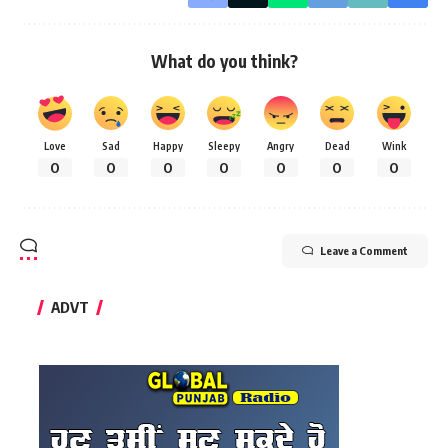
What do you think?
Love
Sad
Happy
Sleepy
Angry
Dead
Wink
0
0
0
0
0
0
0
Leave a Comment
ADVT