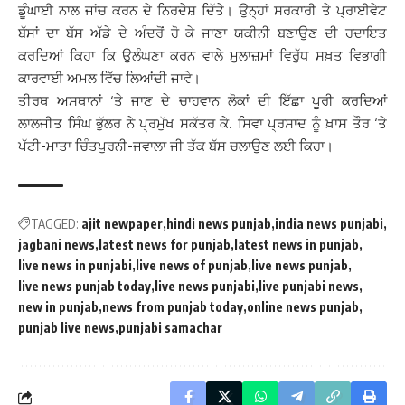
ਡੂੰਘਾਈ ਨਾਲ ਜਾਂਚ ਕਰਨ ਦੇ ਨਿਰਦੇਸ਼ ਦਿੱਤੇ। ਉਨ੍ਹਾਂ ਸਰਕਾਰੀ ਤੇ ਪ੍ਰਾਈਵੇਟ
ਬੱਸਾਂ ਦਾ ਬੱਸ ਅੱਡੇ ਦੇ ਅੰਦਰੋਂ ਹੋ ਕੇ ਜਾਣਾ ਯਕੀਨੀ ਬਣਾਉਣ ਦੀ ਹਦਾਇਤ
ਕਰਦਿਆਂ ਕਿਹਾ ਕਿ ਉਲੰਘਣਾ ਕਰਨ ਵਾਲੇ ਮੁਲਾਜ਼ਮਾਂ ਵਿਰੁੱਧ ਸਖ਼ਤ ਵਿਭਾਗੀ
ਕਾਰਵਾਈ ਅਮਲ ਵਿੱਚ ਲਿਆਂਦੀ ਜਾਵੇ।
ਤੀਰਥ ਅਸਥਾਨਾਂ ‘ਤੇ ਜਾਣ ਦੇ ਚਾਹਵਾਨ ਲੋਕਾਂ ਦੀ ਇੱਛਾ ਪੂਰੀ ਕਰਦਿਆਂ
ਲਾਲਜੀਤ ਸਿੰਘ ਭੁੱਲਰ ਨੇ ਪ੍ਰਮੁੱਖ ਸਕੱਤਰ ਕੇ. ਸਿਵਾ ਪ੍ਰਸਾਦ ਨੂੰ ਖ਼ਾਸ ਤੌਰ ‘ਤੇ
ਪੱਟੀ-ਮਾਤਾ ਚਿੰਤਪੁਰਨੀ-ਜਵਾਲਾ ਜੀ ਤੱਕ ਬੱਸ ਚਲਾਉਣ ਲਈ ਕਿਹਾ।
TAGGED:
ajit newpaper
hindi news punjab
india news punjabi
jagbani news
latest news for punjab
latest news in punjab
live news in punjabi
live news of punjab
live news punjab
live news punjab today
live news punjabi
live punjabi news
new in punjab
news from punjab today
online news punjab
punjab live news
punjabi samachar