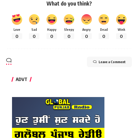
What do you think?
Love
Sad
Happy
Sleepy
Angry
Dead
Wink
0
0
0
0
0
0
0
Leave a Comment
ADVT