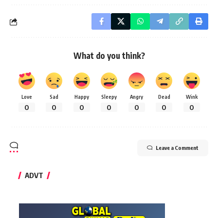
What do you think?
Love
Sad
Happy
Sleepy
Angry
Dead
Wink
0
0
0
0
0
0
0
Leave a Comment
ADVT