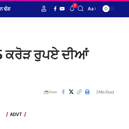
9
ਨ ਢੰਗ
Aa
Font
Resizer
15 ਕਰੋੜ ਰੁਪਏ ਦੀਆਂ
3 Min Read
Share
ADVT