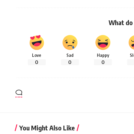
What do 
Love
Sad
Happy
S
0
0
0
You Might Also Like