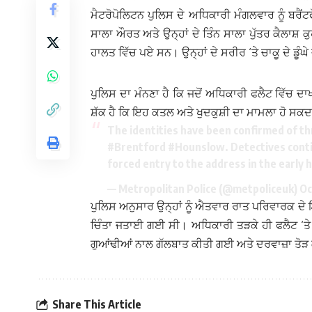
ਮੈਟਰੋਪੋਲਿਟਨ ਪੁਲਿਸ ਦੇ ਅਧਿਕਾਰੀ ਮੰਗਲਵਾਰ ਨੂੰ ਬਰੈਂਟ
ਸਾਲਾ ਔਰਤ ਅਤੇ ਉਨ੍ਹਾਂ ਦੇ ਤਿੰਨ ਸਾਲਾ ਪੁੱਤਰ ਕੈਲਾਸ਼ 
ਹਾਲਤ ਵਿੱਚ ਪਏ ਸਨ। ਉਨ੍ਹਾਂ ਦੇ ਸਰੀਰ ‘ਤੇ ਚਾਕੂ ਦੇ ਡੂੰਘ
ਪੁਲਿਸ ਦਾ ਮੰਨਣਾ ਹੈ ਕਿ ਜਦੋਂ ਅਧਿਕਾਰੀ ਫਲੈਟ ਵਿੱਚ 
ਸ਼ੱਕ ਹੈ ਕਿ ਇਹ ਕਤਲ ਅਤੇ ਖੁਦਕੁਸ਼ੀ ਦਾ ਮਾਮਲਾ ਹੋ ਸਕਦ
The identities have been confirmed of th
#Brentford
#Hounslow
. Detectives cont
forced entry to the address in the early 
— Metropolitan Police (@metpoliceuk)
Oc
ਪੁਲਿਸ ਅਨੁਸਾਰ ਉਨ੍ਹਾਂ ਨੂੰ ਐਤਵਾਰ ਰਾਤ ਪਰਿਵਾਰਕ ਦੇ 
ਚਿੰਤਾ ਜਤਾਈ ਗਈ ਸੀ। ਅਧਿਕਾਰੀ ਤੜਕੇ ਹੀ ਫਲੈਟ ‘
ਗੁਆਂਢੀਆਂ ਨਾਲ ਗੱਲਬਾਤ ਕੀਤੀ ਗਈ ਅਤੇ ਦਰਵਾਜ਼ਾ ਤੋੜ 
Share This Article