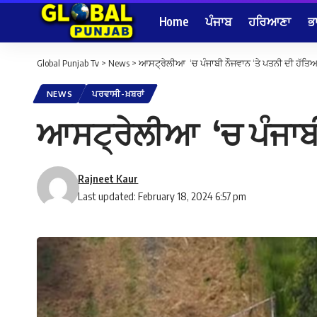
Home
ਪੰਜਾਬ
ਹਰਿਆਣਾ
ਭ
Global Punjab Tv
>
News
>
ਆਸਟ੍ਰੇਲੀਆ ‘ਚ ਪੰਜਾਬੀ ਨੌਜਵਾਨ ‘ਤੇ ਪਤਨੀ ਦੀ ਹੱਤਿਆ 
NEWS
ਪਰਵਾਸੀ-ਖ਼ਬਰਾਂ
ਆਸਟ੍ਰੇਲੀਆ ‘ਚ ਪੰਜਾਬੀ 
Rajneet Kaur
Last updated: February 18, 2024 6:57 pm