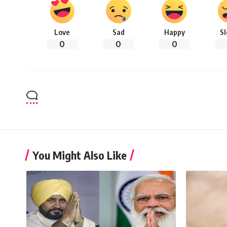
Love
Sad
Happy
S
0
0
0
You Might Also Like