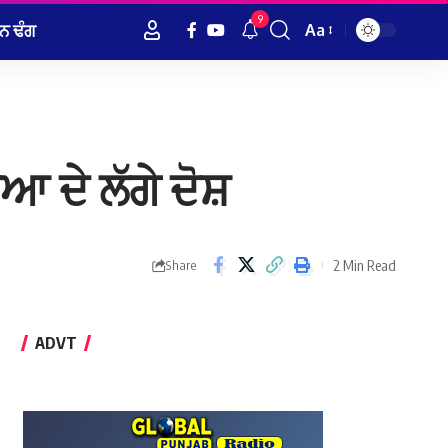
9
ਨ ਢੰਗ
Aa
Font
Resizer
 ਦੇ ਲੱਗੇ ਦੋਸ਼
2 Min Read
Share
ADVT