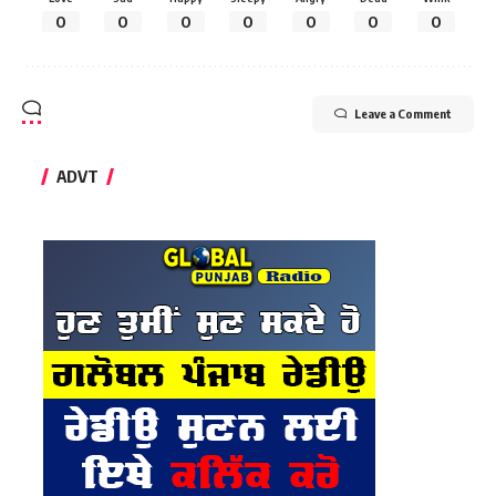
0
0
0
0
0
0
0
Leave a Comment
ADVT