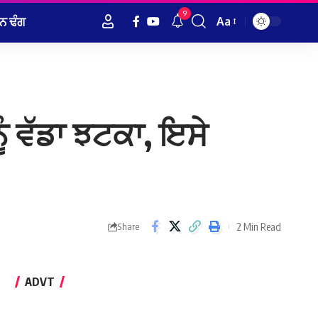
9
ਨ ਢੰਗ
Aa
Font
Resizer
ੰ ਵੱਡਾ ਝਟਕਾ, ਇਸੇ
2 Min Read
Share
ADVT