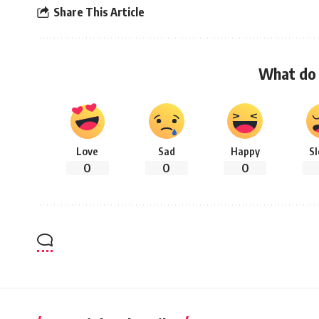
Share This Article
What do 
Love
Sad
Happy
S
0
0
0