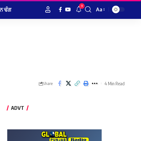
9
ਨ ਢੰਗ
Aa
Font
Resizer
4 Min Read
Share
ADVT