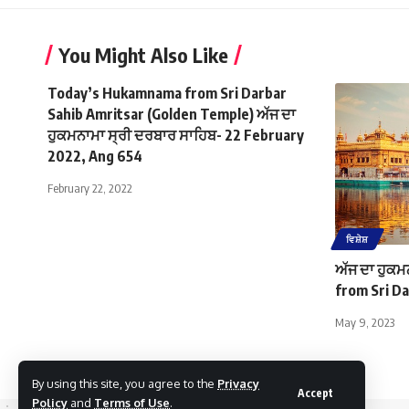
You Might Also Like
Today’s Hukamnama from Sri Darbar
Sahib Amritsar (Golden Temple) ਅੱਜ ਦਾ
ਹੁਕਮਨਾਮਾ ਸ੍ਰੀ ਦਰਬਾਰ ਸਾਹਿਬ- 22 February
2022, Ang 654
February 22, 2022
ਵਿਸ਼ੇਸ਼
ਅੱਜ ਦਾ ਹੁਕ
from Sri Da
May 9, 2023
By using this site, you agree to the
Privacy
Accept
Policy
and
Terms of Use
.