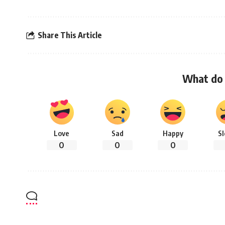
Share This Article
What do 
Love
Sad
Happy
S
0
0
0