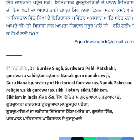
ਇਹ ਜਾਣਕਾਰੀ ਪਹੁੰਚ ਸਕੇ। ਇਤਿਹਾਸਕ ਗੁਰਦੁਆਰਿਆਂ ਦੇ ਪਾਵਨ ਇਤਿਹਾਸ
ਦੀ ਇਸ ਲੜੀ ਦਾ ਅਧਾਰ ਭਾਈ ਕਾਨ੍ਹ ਸਿੰਘ ਨਾਭਾ ਕ੍ਰਿਤ ‘ਮਹਾਨ ਕੋਸ਼’, ਅਤੇ
‘ਪਾਕਿਸਤਾਨ ਵਿੱਚ ਸਿੱਖਾਂ ਦੇ ਇਤਿਹਾਸਕ ਪਵਿੱਤਰ ਅਸਥਾਨ’ ਆਦਿ ਸਰੋਤ ਹਨ।
ਆਪਣੇ ਕੀਮਤੀ ਵਿਚਾਰਾਂ ਨਾਲ ਆਪਣਾ ਯੋਗਦਾਨ ਜ਼ਰੂਰ ਪਾਓ ਜੀ। ਰਹਿ ਗਈਆਂ
ਕਮੀਆਂ ਲਈ ਖਿਮਾ।
*gurdevsinghdr@gmail.com
TAGGED:
Dr. Gurdev Singh
Gurdwara Pehli Patshahi
gurdwara sahib
Guru
Guru Nanak
guru nanak dev ji
Guru Nanak ji
history of Historical Gurdwaras
Nanak
Pakistan
religion
sikh gurdwaras
sikh History
sikhi
Sikhism
Sikhism in India
ਸੱਜਣ ਠੱਗ
ਸਿੱਖ ਇਤਿਹਾਸ
ਗੁਰਦੁਆਰਾ
ਗੁਰਦੁਆਰਾ ਛੋ
ਗੁਰਦੁਆਰਾ ਨਾਨਕਸਰ
ਗੁਰਦੁਆਰਾ ਮਖਦੂਮਪੁਰ ਪਹੋੜਾ
ਗੁਰਦੁਆਰਿਆਂ ਦਾ ਲੜੀਵਾਰ ਇਤਿਹਾਸ
ਟਿੱਬਾ ਅਭੋਰ
ਡਾ. ਗੁਰਦੇਵ ਸਿੰਘ
ਪਾਕਪਤਨ ਪਾਕਿਸਤਾਨ
ਪਾਕਿਸਤਾਨ ਦੇ ਗੁਰਦੁਆਰੇ