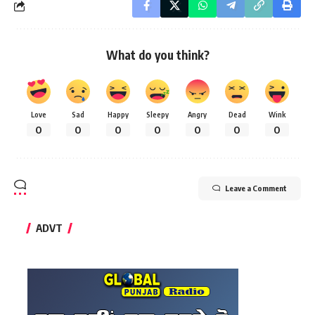
What do you think?
Love
Sad
Happy
Sleepy
Angry
Dead
Wink
0
0
0
0
0
0
0
Leave a Comment
ADVT