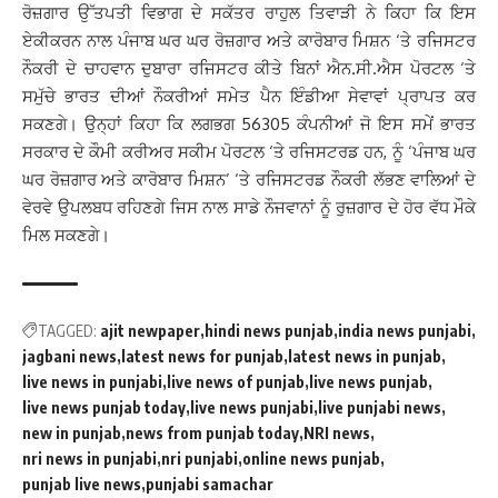
ਰੋਜ਼ਗਾਰ ਉੱਤਪਤੀ ਵਿਭਾਗ ਦੇ ਸਕੱਤਰ ਰਾਹੁਲ ਤਿਵਾੜੀ ਨੇ ਕਿਹਾ ਕਿ ਇਸ
ਏਕੀਕਰਨ ਨਾਲ ਪੰਜਾਬ ਘਰ ਘਰ ਰੋਜ਼ਗਾਰ ਅਤੇ ਕਾਰੋਬਾਰ ਮਿਸ਼ਨ ‘ਤੇ ਰਜਿਸਟਰ
ਨੌਕਰੀ ਦੇ ਚਾਹਵਾਨ ਦੁਬਾਰਾ ਰਜਿਸਟਰ ਕੀਤੇ ਬਿਨਾਂ ਐਨ.ਸੀ.ਐਸ ਪੋਰਟਲ ‘ਤੇ
ਸਮੁੱਚੇ ਭਾਰਤ ਦੀਆਂ ਨੌਕਰੀਆਂ ਸਮੇਤ ਪੈਨ ਇੰਡੀਆ ਸੇਵਾਵਾਂ ਪ੍ਰਾਪਤ ਕਰ
ਸਕਣਗੇ। ਉਨ੍ਹਾਂ ਕਿਹਾ ਕਿ ਲਗਭਗ 56305 ਕੰਪਨੀਆਂ ਜੋ ਇਸ ਸਮੇਂ ਭਾਰਤ
ਸਰਕਾਰ ਦੇ ਕੌਮੀ ਕਰੀਅਰ ਸਕੀਮ ਪੋਰਟਲ ‘ਤੇ ਰਜਿਸਟਰਡ ਹਨ, ਨੂੰ ‘ਪੰਜਾਬ ਘਰ
ਘਰ ਰੋਜ਼ਗਾਰ ਅਤੇ ਕਾਰੋਬਾਰ ਮਿਸ਼ਨ’ ‘ਤੇ ਰਜਿਸਟਰਡ ਨੌਕਰੀ ਲੱਭਣ ਵਾਲਿਆਂ ਦੇ
ਵੇਰਵੇ ਉਪਲਬਧ ਰਹਿਣਗੇ ਜਿਸ ਨਾਲ ਸਾਡੇ ਨੌਜਵਾਨਾਂ ਨੂੰ ਰੁਜ਼ਗਾਰ ਦੇ ਹੋਰ ਵੱਧ ਮੌਕੇ
ਮਿਲ ਸਕਣਗੇ।
TAGGED:
ajit newpaper
hindi news punjab
india news punjabi
jagbani news
latest news for punjab
latest news in punjab
live news in punjabi
live news of punjab
live news punjab
live news punjab today
live news punjabi
live punjabi news
new in punjab
news from punjab today
NRI news
nri news in punjabi
nri punjabi
online news punjab
punjab live news
punjabi samachar