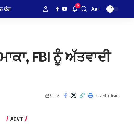
9
ਨ ਢੰਗ
Aa
Font
Resizer
ਾਕਾ, FBI ਨੂੰ ਅੱਤਵਾਦੀ
2 Min Read
Share
ADVT