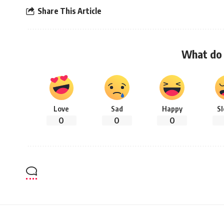
Share This Article
What do 
Love
Sad
Happy
S
0
0
0