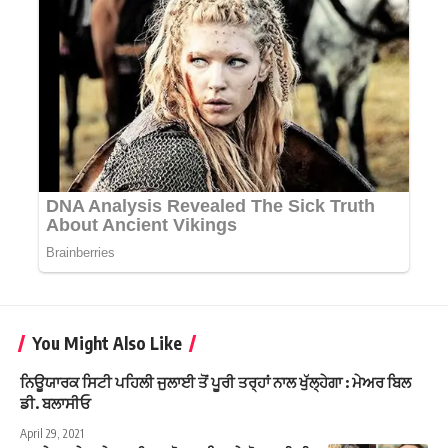
You Might Also Like
ਨਿਊਯਾਰਕ ਸਿਟੀ ਪਹਿਲੀ ਜੁਲਾਈ ਤੋਂ ਪੂਰੀ ਤਰ੍ਹਾਂ ਨਾਲ ਖੁੱਲ੍ਹੇਗਾ : ਮੇਅਰ ਬਿਲ
ਡੀ. ਬਲਾਸੀਓ
April 29, 2021