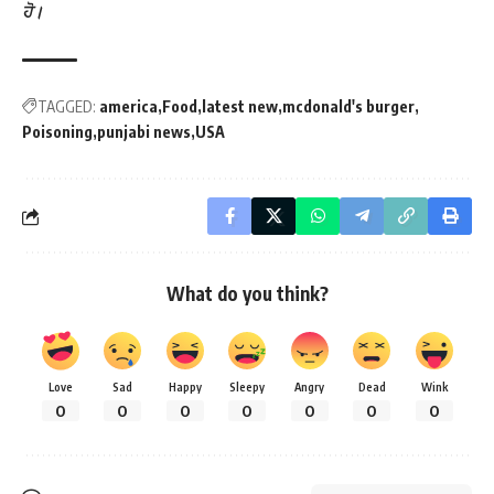
ਹੋ।
TAGGED:
america
Food
latest new
mcdonald's burger
Poisoning
punjabi news
USA
What do you think?
Love
Sad
Happy
Sleepy
Angry
Dead
Wink
0
0
0
0
0
0
0