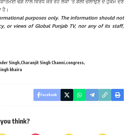
 ਸ਼ਾਂਤਮਈ ਢੰਗ ਨਾਲ ਵਿਰੋਧ ਕਰ ਰਹੇ ਲੋਕਾਂ ‘ਤੇ ਗੋਲੀ ਚਲਾਉਣ ਦੇ ਹੁਕਮ ਦੇਣ
ਾ ਹੈ।
informational purposes only. The information should not
y, or views of Global Punjab TV, nor any of its staff,
nder Singh
Charanjit Singh Channi
congress
singh khaira
Facebook
you think?