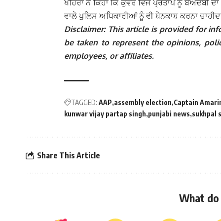
ਖਹਿਰਾ ਨੇ ਕਿਹਾ ਕਿ ਕੁੰਵਰ ਵਿਜੇ ਪ੍ਰਤਾਪ ਨੂੰ ਬੇਅਦਬੀ ਦਾ
ਵਾਲੇ ਪੁਲਿਸ ਅਧਿਕਾਰੀਆਂ ਨੂੰ ਵੀ ਬੇਨਕਾਬ ਕਰਨਾ ਚਾਹੀਦ
Disclaimer: This article is provided for 
be taken to represent the opinions, polic
employees, or affiliates.
TAGGED:
AAP
assembly election
Captain Amari
kunwar vijay partap singh
punjabi news
sukhpal 
Share This Article
What do 