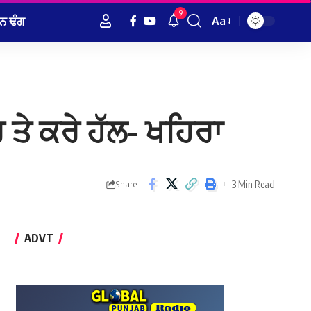
9
ਨ ਢੰਗ
Aa
Font
Resizer
ੇ ਕਰੇ ਹੱਲ- ਖਹਿਰਾ
3 Min Read
Share
ADVT