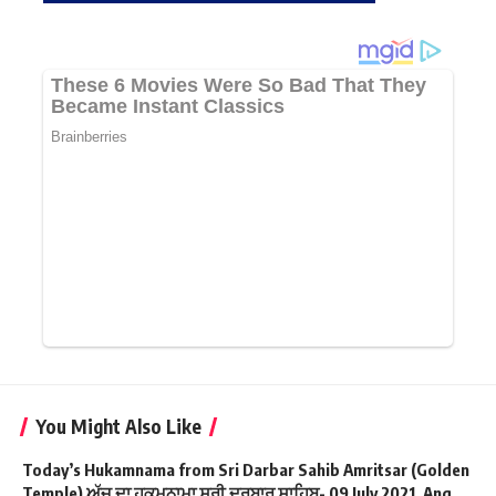
You Might Also Like
Today’s Hukamnama from Sri Darbar Sahib Amritsar (Golden
Temple) ਅੱਜ ਦਾ ਹੁਕਮਨਾਮਾ ਸ੍ਰੀ ਦਰਬਾਰ ਸਾਹਿਬ- 09 July 2021, Ang