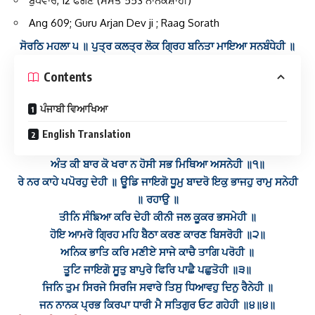
ਬੁੱਧਵਾਰ, 12 ਫੱਗਣ (ਸੰਮਤ 553 ਨਾਨਕਸ਼ਾਹੀ
)
Ang 609; Guru Arjan Dev ji ; Raag Sorath
ਸੋਰਠਿ ਮਹਲਾ ੫ ॥ ਪੁਤ੍ਰ ਕਲਤ੍ਰ ਲੋਕ ਗ੍ਰਿਹ ਬਨਿਤਾ ਮਾਇਆ ਸਨਬੰਧੇਹੀ ॥
Contents
ਪੰਜਾਬੀ ਵਿਆਖਿਆ
English Translation
ਅੰਤ ਕੀ ਬਾਰ ਕੋ ਖਰਾ ਨ ਹੋਸੀ ਸਭ ਮਿਥਿਆ ਅਸਨੇਹੀ ॥੧॥
ਰੇ ਨਰ ਕਾਹੇ ਪਪੋਰਹੁ ਦੇਹੀ ॥ ਊਡਿ ਜਾਇਗੋ ਧੂਮੁ ਬਾਦਰੋ ਇਕੁ ਭਾਜਹੁ ਰਾਮੁ ਸਨੇਹੀ
॥ ਰਹਾਉ ॥
ਤੀਨਿ ਸੰਙਿਆ ਕਰਿ ਦੇਹੀ ਕੀਨੀ ਜਲ ਕੂਕਰ ਭਸਮੇਹੀ ॥
ਹੋਇ ਆਮਰੋ ਗ੍ਰਿਹ ਮਹਿ ਬੈਠਾ ਕਰਣ ਕਾਰਣ ਬਿਸਰੋਹੀ ॥੨॥
ਅਨਿਕ ਭਾਤਿ ਕਰਿ ਮਣੀਏ ਸਾਜੇ ਕਾਚੈ ਤਾਗਿ ਪਰੋਹੀ ॥
ਤੂਟਿ ਜਾਇਗੋ ਸੂਤੁ ਬਾਪੁਰੇ ਫਿਰਿ ਪਾਛੈ ਪਛੁਤੋਹੀ ॥੩॥
ਜਿਨਿ ਤੁਮ ਸਿਰਜੇ ਸਿਰਜਿ ਸਵਾਰੇ ਤਿਸੁ ਧਿਆਵਹੁ ਦਿਨੁ ਰੈਨੇਹੀ ॥
ਜਨ ਨਾਨਕ ਪ੍ਰਭ ਕਿਰਪਾ ਧਾਰੀ ਮੈ ਸਤਿਗੁਰ ਓਟ ਗਹੇਹੀ ॥੪॥੪॥