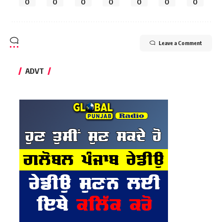
0
0
0
0
0
0
0
Leave a Comment
ADVT