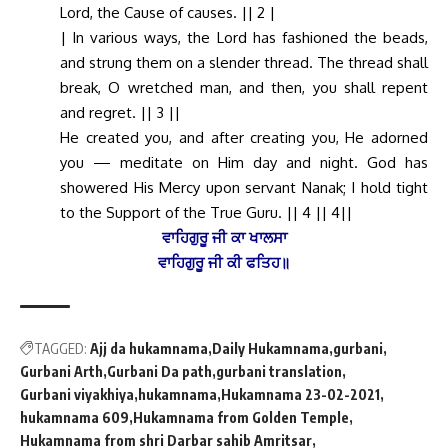
Lord, the Cause of causes. || 2 |
| In various ways, the Lord has fashioned the beads,
and strung them on a slender thread. The thread shall
break, O wretched man, and then, you shall repent
and regret. || 3 ||
He created you, and after creating you, He adorned
you — meditate on Him day and night. God has
showered His Mercy upon servant Nanak; I hold tight
to the Support of the True Guru. || 4 || 4||
ਵਾਹਿਗੁਰੂ ਜੀ ਕਾ ਖਾਲਸਾ
ਵਾਹਿਗੁਰੂ ਜੀ ਕੀ ਫਤਿਹ॥
TAGGED:
Ajj da hukamnama
Daily Hukamnama
gurbani
Gurbani Arth
Gurbani Da path
gurbani translation
Gurbani viyakhiya
hukamnama
Hukamnama 23-02-2021
hukamnama 609
Hukamnama from Golden Temple
Hukamnama from shri Darbar sahib Amritsar