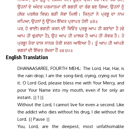
ਉਹਨਾਂ ਦੇ ਅੰਦਰ ਪਰਮਾਤਮਾ ਦੀ ਭਗਤੀ ਦਾ ਰੰਗ ਬਣ ਗਿਆ, ਉਹਨਾਂ ਨੂੰ
(ਲੋਕ ਪਰਲੋਕ ਵਿਚ) ਬੜੀ ਸੋਭਾ ਮਿਲੀ। ਜਿਨ੍ਹਾਂ ਨੇ ਪ੍ਰਭੂ ਦਾ ਨਾਮ
ਜਪਿਆ, ਉਹਨਾਂ ਨੂੰ ਉੱਤਮ ਇੱਜ਼ਤ ਪ੍ਰਾਪਤ ਹੋਈ ॥੩॥
ਪਰ, ਹੇ ਭਾਈ! ਭਗਤੀ ਕਰਨ ਦੀ ਵਿਓਂਤ ਪ੍ਰਭੂ ਆਪ ਹੀ ਬਣਾਂਦਾ ਹੈ (ਢੋ
ਆਪ ਹੀ ਢੁਕਾਂਦਾ ਹੈ), ਉਹ ਆਪ ਹੀ ਮਾਲਕ ਹੈ ਆਪ ਹੀ ਸੇਵਕ ਹੈ। ਹੇ
ਪ੍ਰਭੂ! ਤੇਰਾ ਦਾਸ ਨਾਨਕ ਤੇਰੀ ਸਰਨ ਆਇਆ ਹੈ। ਤੂੰ ਆਪ ਹੀ ਆਪਣੇ
ਭਗਤਾਂ ਦੀ ਇੱਜ਼ਤ ਰੱਖਦਾ ਹੈਂ ॥੪॥੫॥
English Translation
DHANAASAREE, FOURTH MEHL: The Lord, Har, Har, is
the rain-drop; I am the song-bird, crying, crying out for
it. O Lord God, please bless me with Your Mercy, and
pour Your Name into my mouth, even if for only an
instant. || 1 ||
Without the Lord, I cannot live for even a second. Like
the addict who dies without his drug, I die without the
Lord. || Pause ||
You, Lord, are the deepest, most unfathomable