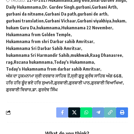
TAGGED:
22-11-2021 Hukamnama
ang 668
Bhai Gurdev Singh
Daily Hukamnama
Dr. Gurdev Singh
gurbani
Gurbani Arth
gurbani da nitname
Gurbani Da path
gurbani de arth
gurbani translation
Gurbani Vichaar
Gurbani viyakhiya
hukam
hukam Guru Da
hukamnama
Hukamnama 22 November
Hukamnama from Golden Temple
Hukamnama from shri Darbar sahib Amritsar
Hukamnama Sri Darbar Sahib Amritsar
hukamnama Sri Harmandir Sahib
mukhwak
Raag Dhanasree
rag
Rozana hukamnama
Today's Hukamnama
Today's Hukamnama from darbar sahib Amritsar
ਅੱਜ ਦਾ ਹੁਕਮਨਾਮਾ ਸ੍ਰੀ ਦਰਬਾਰ ਸਾਹਿਬ ਤੋਂ
ਸ੍ਰੀ ਗੁਰੂ ਗ੍ਰੰਥ ਸਾਹਿਬ ਅੰਗ 668
ਹਰਿ ਹਰਿ ਬੂੰਦ ਭਏ ਹਰਿ ਸੁਆਮੀ
ਗੁਰਬਾਣੀ
ਗੁਰਬਾਣੀ ਪਾਠ
ਗੁਰਬਾਣੀ ਵਿਆਖਿਆ
ਗੁਰਬਾਣੀ ਵਿਚਾਰ
ਡਾ. ਗੁਰਦੇਵ ਸਿੰਘ
What do you think?