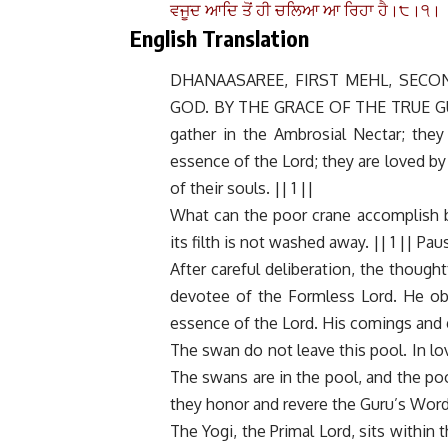
ਵਜੂਦ ਆਦਿ ਤੋਂ ਹੀ ਚਲਿਆ ਆ ਰਿਹਾ ਹੈ।੮।੧।
English Translation
DHANAASAREE, FIRST MEHL, SECO
GOD. BY THE GRACE OF THE TRUE GURU:
gather in the Ambrosial Nectar; the
essence of the Lord; they are loved by 
of their souls. || 1 ||
What can the poor crane accomplish by
its filth is not washed away. || 1 || Pau
After careful deliberation, the though
devotee of the Formless Lord. He obt
essence of the Lord. His comings and g
The swan do not leave this pool. In lo
The swans are in the pool, and the po
they honor and revere the Guru’s Word.
The Yogi, the Primal Lord, sits within