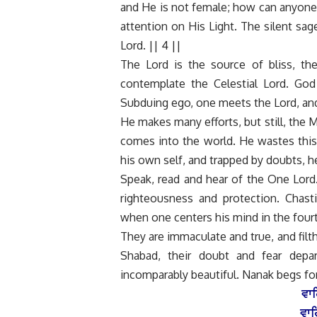
and He is not female; how can anyone 
attention on His Light. The silent sa
Lord. || 4 ||
The Lord is the source of bliss, t
contemplate the Celestial Lord. God
Subduing ego, one meets the Lord, and 
He makes many efforts, but still, the 
comes into the world. He wastes this
his own self, and trapped by doubts, he 
Speak, read and hear of the One Lord.
righteousness and protection. Chastit
when one centers his mind in the fourth
They are immaculate and true, and fil
Shabad, their doubt and fear depa
incomparably beautiful. Nanak begs for
ਵਾਹ
ਵਾਹ