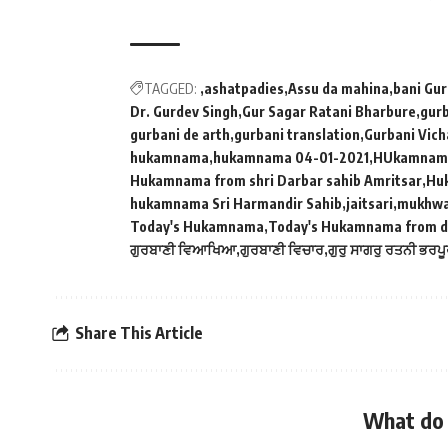
TAGGED:
ashatpadies
Assu da mahina
bani Gur
Dr. Gurdev Singh
Gur Sagar Ratani Bharbure
gur
gurbani de arth
gurbani translation
Gurbani Vich
hukamnama
hukamnama 04-01-2021
HUkamnam
Hukamnama from shri Darbar sahib Amritsar
Huk
hukamnama Sri Harmandir Sahib
jaitsari
mukhw
Today's Hukamnama
Today's Hukamnama from da
ਗੁਰਬਾਣੀ ਵਿਆਖਿਆ
ਗੁਰਬਾਣੀ ਵਿਚਾਰ
ਗੁਰੁ ਸਾਗਰੁ ਰਤਨੀ ਭਰਪੂ
Share This Article
What do 