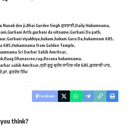
u Nanak dev ji
Bhai Gurdev Singh ਗੁਰਬਾਣੀ
Daily Hukamnama
bani
Gurbani Arth
gurbani da nitname
Gurbani Da path
aar
Gurbani viyakhiya
hukam
hukam Guru Da
hukamnam 685
a 685
Hukamnama from Golden Temple
amnama Sri Darbar Sahib Amritsar
ak
Raag Dhanasree
rag
Rozana hukamnama
rbar sahib Amritsar
ਸ੍ਰੀ ਗੁਰੂ ਗ੍ਰੰਥ ਸਾਹਿਬ ਅੰਗ 685
ਗੁਰਬਾਣੀ ਪਾਠ
ਰੇ
ਡਾ. ਗੁਰਦੇਵ ਸਿੰਘ
Facebook
you think?