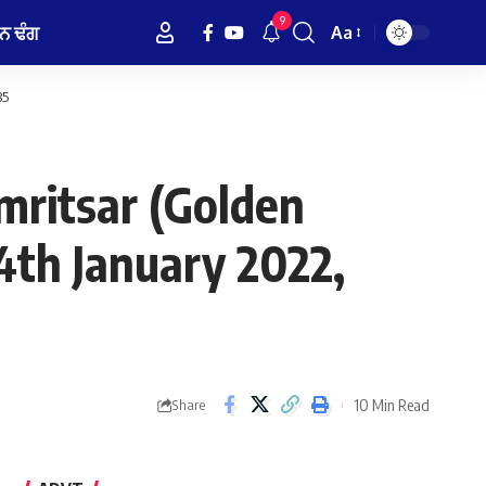
9
ਨ ਢੰਗ
Aa
Font
Resizer
85
ritsar (Golden
4th January 2022,
10 Min Read
Share