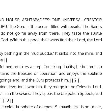
ND HOUSE, ASHTAPADEES: ONE UNIVERSAL CREATOR
 The Guru is the ocean, filled with pearls. The Saints
y do not go far away from there. They taste the subtle
God. Within this pool, the swans find their Lord, the Lord
 bathing in the mud puddle? It sinks into the mire, and
se ||
tful person takes a step. Forsaking duality, he becomes a
ains the treasure of liberation, and enjoys the sublime
oings end, and the Guru protects him. || 2 ||
ving devotional worship, they merge in the Celestial Lord.
ol is in the swans. They speak the Unspoken Speech, and
 || 3 ||
 the celestial sphere of deepest Samaadhi. He is not male,