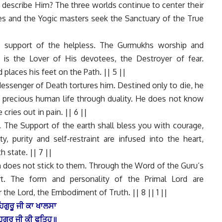
describe Him? The three worlds continue to center their
ges and the Yogic masters seek the Sanctuary of the True
he support of the helpless. The Gurmukhs worship and
 is the Lover of His devotees, the Destroyer of fear.
places his feet on the Path. || 5 ||
Messenger of Death tortures him. Destined only to die, he
 precious human life through duality. He does not know
cries out in pain. || 6 ||
 The Support of the earth shall bless you with courage,
y, purity and self-restraint are infused into the heart,
 state. || 7 ||
th does not stick to them. Through the Word of the Guru’s
rt. The form and personality of the Primal Lord are
 the Lord, the Embodiment of Truth. || 8 || 1 ||
ਿਗੁਰੂ ਜੀ ਕਾ ਖਾਲਸਾ
ਿਗੁਰੂ ਜੀ ਕੀ ਫਤਿਹ॥