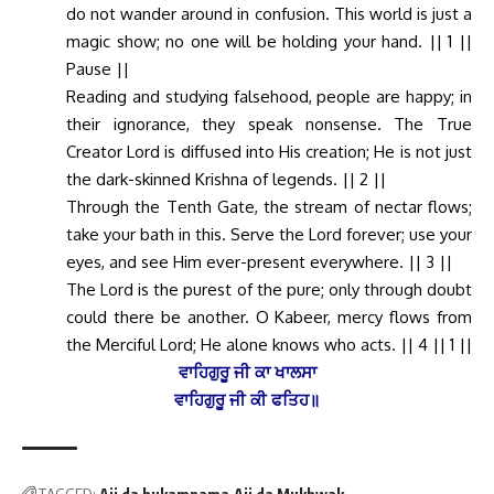
do not wander around in confusion. This world is just a
magic show; no one will be holding your hand. || 1 ||
Pause ||
Reading and studying falsehood, people are happy; in
their ignorance, they speak nonsense. The True
Creator Lord is diffused into His creation; He is not just
the dark-skinned Krishna of legends. || 2 ||
Through the Tenth Gate, the stream of nectar flows;
take your bath in this. Serve the Lord forever; use your
eyes, and see Him ever-present everywhere. || 3 ||
The Lord is the purest of the pure; only through doubt
could there be another. O Kabeer, mercy flows from
the Merciful Lord; He alone knows who acts. || 4 || 1 ||
ਵਾਹਿਗੁਰੂ ਜੀ ਕਾ ਖਾਲਸਾ
ਵਾਹਿਗੁਰੂ ਜੀ ਕੀ ਫਤਿਹ॥