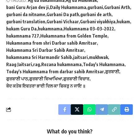
TAGGED:
Ajj da hukamnama
Ajj da Mukhwak
bani Guru Arjan dev ji
Daily Hukamnama
gurbani
Gurbani Arth
gurbani da nitname
Gurbani Da path
gurbani de arth
gurbani translation
Gurbani Vichaar
Gurbani viyakhiya
hukam
hukam Guru Da
hukamnama
Hukamnama 03-03-2022
hukamnama 727
Hukamnama from Golden Temple
Hukamnama from shri Darbar sahib Amritsar
Hukamnama Sri Darbar Sahib Amritsar
hukamnama Sri Harmandir Sahib
jaitsari
mukhwak
Raag Jaitsari
rag
Rozana hukamnama
Today's Hukamnama
Today's Hukamnama from darbar sahib Amritsar
ਗੁਰਬਾਣੀ
ਗੁਰਬਾਣੀ ਪਾਠ
ਗੁਰਬਾਣੀ ਵਿਆਖਿਆ
ਗੁਰਬਾਣੀ ਵਿਚਾਰ
ਬੇਦ ਕਤੇਬ ਇਫਤਰਾ ਭਾਈ ਦਿਲ ਕਾ ਫਿਕਰੁ ਨ ਜਾਇ ॥
What do you think?