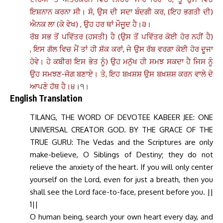
ਇਸ਼ਨਾਨ ਕਰਨਾ ਸੀ। ਸੋ, ਉਸ ਦੀ ਸਦਾ ਬੰਦਗੀ ਕਰ, (ਇਹ ਭਗਤੀ ਦੀ)
ਐਨਕ ਲਾ (ਕੇ ਵੇਖ) , ਉਹ ਹਰ ਥਾਂ ਮੌਜੂਦ ਹੈ।੩।
ਰੱਬ ਸਭ ਤੋਂ ਪਵਿੱਤਰ (ਹਸਤੀ) ਹੈ (ਉਸ ਤੋਂ ਪਵਿੱਤਰ ਕੋਈ ਹੋਰ ਨਹੀਂ ਹੈ)
, ਇਸ ਗੱਲ ਵਿਚ ਮੈਂ ਤਾਂ ਹੀ ਸ਼ੱਕ ਕਰਾਂ, ਜੇ ਉਸ ਰੱਬ ਵਰਗਾ ਕੋਈ ਹੋਰ ਦੂਜਾ
ਹੋਵੇ। ਹੇ ਕਬੀਰ! ਇਸ ਭੇਤ ਨੂੰ) ਉਹ ਮਨੁੱਖ ਹੀ ਸਮਝ ਸਕਦਾ ਹੈ ਜਿਸ ਨੂੰ
ਉਹ ਸਮਝਣ-ਜੋਗ ਬਣਾਏ। ਤੇ, ਇਹ ਬਖ਼ਸ਼ਸ਼ ਉਸ ਬਖ਼ਸ਼ਸ਼ ਕਰਨ ਵਾਲੇ ਦੇ
ਆਪਣੇ ਹੱਥ ਹੈ।੪
।੧।
English Translation
TILANG, THE WORD OF DEVOTEE KABEER JEE: ONE
UNIVERSAL CREATOR GOD. BY THE GRACE OF THE
TRUE GURU:
The Vedas and the Scriptures are only
make-believe, O Siblings of Destiny; they do not
relieve the anxiety of the heart. If you will only center
yourself on the Lord, even for just a breath, then you
shall see the Lord face-to-face, present before you. ||
1||
O human being, search your own heart every day, and