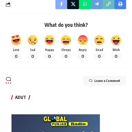
What do you think?
Love
Sad
Happy
Sleepy
Angry
Dead
Wink
0
0
0
0
0
0
0
Leave a Comment
ADVT