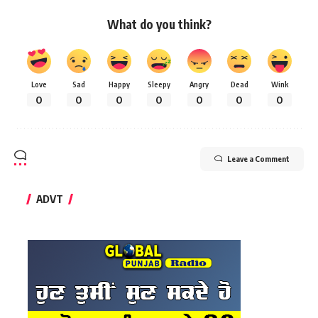
What do you think?
Love
Sad
Happy
Sleepy
Angry
Dead
Wink
0
0
0
0
0
0
0
Leave a Comment
ADVT