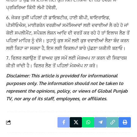
ਪ੍ਰਕਿਰਿਆ ਕਿੰਨੀ ਲੰਮੀ ਹੋਵੇਗੀ,
ਜੇਕਰ ਤੁਸੀਂ ਪਹਿਲਾਂ ਹੀ ਡਾਇਬਟੀਜ਼, ਹਾਈ ਬੀਪੀ, ਥਾਇਰਾਇਡ,
ਪੀਸੀਓਐਸ, ਮਾਈਗਰੇਨ ਵਰਗੀਆਂ ਸਮੱਸਿਆਵਾਂ ਲਈ ਦਵਾਈਆਂ ਲੈ ਰਹੇ ਹੋ ਜਾਂ
ਕੋਈ ਸਪਲੀਮੈਂਟ, ਸਪੈਸ਼ਲ ਲੋਸ਼ਨ ਆਦਿ ਦੀ ਵਰਤੋਂ ਕਰ ਰਹੇ ਹੋ ਤਾਂ ਇਲਾਜ ਲੈਣ ਤੋਂ
ਪਹਿਲਾਂ ਮਾਹਿਰ ਨੂੰ ਦੱਸੋ। ਤੁਹਾਨੂੰ ਕੁਝ ਸਮੇਂ ਲਈ ਕੁਝ ਦਵਾਈਆਂ ਲੈਣਾ ਬੰਦ ਕਰਨ
ਲਈ ਕਿਹਾ ਜਾ ਸਕਦਾ ਹੈ, ਇਸ ਲਈ ਵਿਕਲਪਾਂ ਬਾਰੇ ਪੁੱਛਣਾ ਯਕੀਨੀ ਬਣਾਓ।
ਫਿਲਰ ਲਗਾਉਣ ਤੋਂ ਬਾਅਦ ਕੁਝ ਸਮੇਂ ਲਈ ਮੇਕਅਪ ਨਾ ਕਰਨ ਦੀ ਸਿਫਾਰਸ਼
ਕੀਤੀ ਜਾਂਦੀ ਹੈ। ਫਿਲਰ ਲੈਣ ਤੋਂ ਪਹਿਲਾਂ ਮੇਕਅੱਪ ਨਾ ਕਰੋ।
Disclaimer: This article is provided for informational
purposes only. The information should not be taken to
represent the opinions, policy, or views of Global Punjab
TV, nor any of its staff, employees, or affiliates.