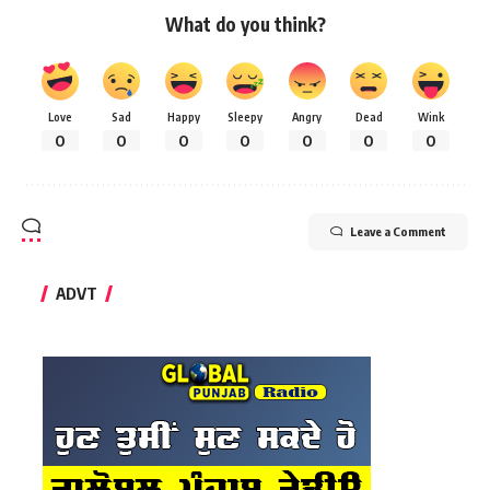
What do you think?
Love
Sad
Happy
Sleepy
Angry
Dead
Wink
0
0
0
0
0
0
0
Leave a Comment
ADVT