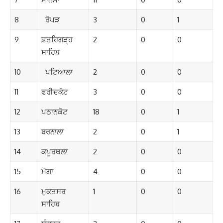
8
ਰੋਪੜ
3
0
1
9
ਫ਼ਤਹਿਗੜ੍ਹ
2
0
0
ਸਾਹਿਬ
10
ਪਟਿਆਲਾ
2
0
0
11
ਫਰੀਦਕੋਟ
3
0
0
12
ਪਠਾਨਕੋਟ
18
0
1
13
ਬਰਨਾਲਾ
2
0
1
14
ਕਪੂਰਥਲਾ
2
0
0
15
ਮੋਗਾ
4
0
0
16
ਮੁਕਤਸਰ
1
0
0
ਸਾਹਿਬ