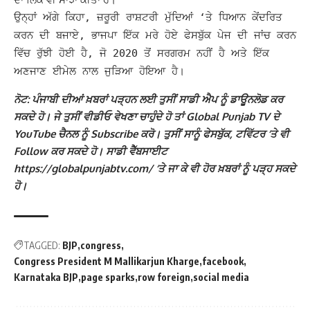
ਉਨ੍ਹਾਂ ਅੱਗੇ ਕਿਹਾ, ਜ਼ਰੂਰੀ ਰਾਸ਼ਟਰੀ ਮੁੱਦਿਆਂ ‘ਤੇ ਧਿਆਨ ਕੇਂਦਰਿਤ
ਕਰਨ ਦੀ ਬਜਾਏ, ਭਾਜਪਾ ਇੱਕ ਮਰੇ ਹੋਏ ਫੇਸਬੁੱਕ ਪੇਜ ਦੀ ਜਾਂਚ ਕਰਨ
ਵਿੱਚ ਰੁੱਝੀ ਹੋਈ ਹੈ, ਜੋ 2020 ਤੋਂ ਸਰਗਰਮ ਨਹੀਂ ਹੈ ਅਤੇ ਇੱਕ
ਅਣਜਾਣ ਈਮੇਲ ਨਾਲ ਜੁੜਿਆ ਹੋਇਆ ਹੈ।
ਨੋਟ: ਪੰਜਾਬੀ ਦੀਆਂ ਖ਼ਬਰਾਂ ਪੜ੍ਹਨ ਲਈ ਤੁਸੀਂ ਸਾਡੀ ਐਪ ਨੂੰ ਡਾਊਨਲੋਡ ਕਰ
ਸਕਦੇ ਹੋ। ਜੇ ਤੁਸੀਂ ਵੀਡੀਓ ਵੇਖਣਾ ਚਾਹੁੰਦੇ ਹੋ ਤਾਂ Global Punjab TV ਦੇ
YouTube ਚੈਨਲ ਨੂੰ Subscribe ਕਰੋ। ਤੁਸੀਂ ਸਾਨੂੰ ਫੇਸਬੁੱਕ, ਟਵਿੱਟਰ ‘ਤੇ ਵੀ
Follow ਕਰ ਸਕਦੇ ਹੋ। ਸਾਡੀ ਵੈੱਬਸਾਈਟ
https://globalpunjabtv.com/ ‘ਤੇ ਜਾ ਕੇ ਵੀ ਹੋਰ ਖ਼ਬਰਾਂ ਨੂੰ ਪੜ੍ਹ ਸਕਦੇ
ਹੋ।
TAGGED:
BJP
congress
Congress President M Mallikarjun Kharge
facebook
Karnataka BJP
page sparks
row foreign
social media